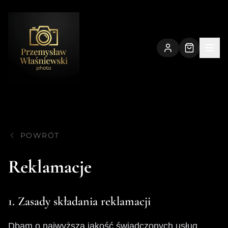
Strona główna
POWRÓT
Reklamacje
1. Zasady składania reklamacji
Dbam o najwyższą jakość świadczonych usług.