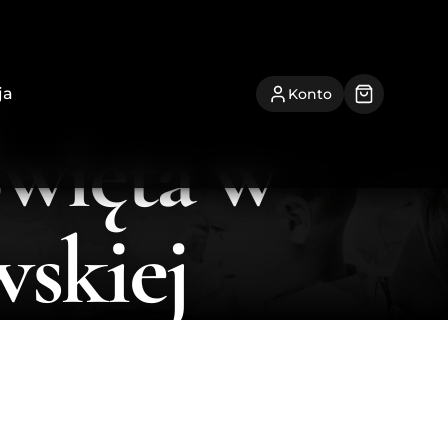
ja
Konto
więta w
skiej