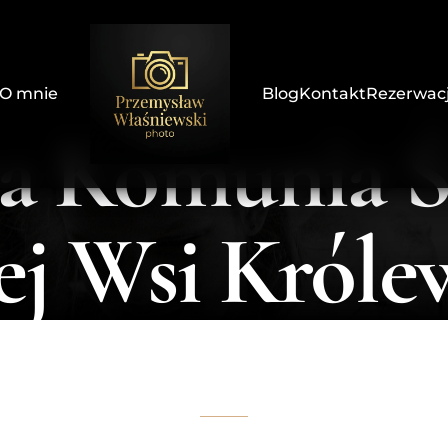
Strona główna
O mnie
Blog
Kontakt
Rezerwac
za Komunia Ś
j Wsi Królew